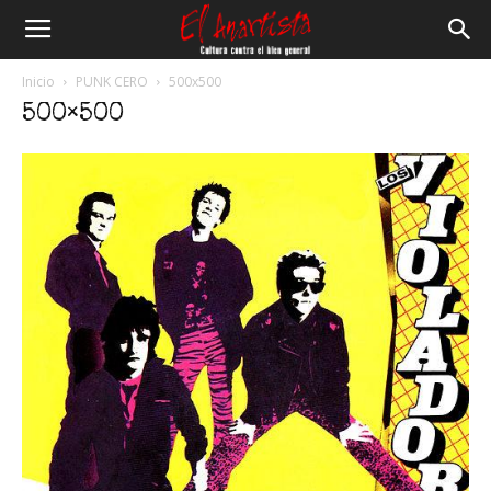
El
Inicio
PUNK CERO
500x500
500×500
Anartista