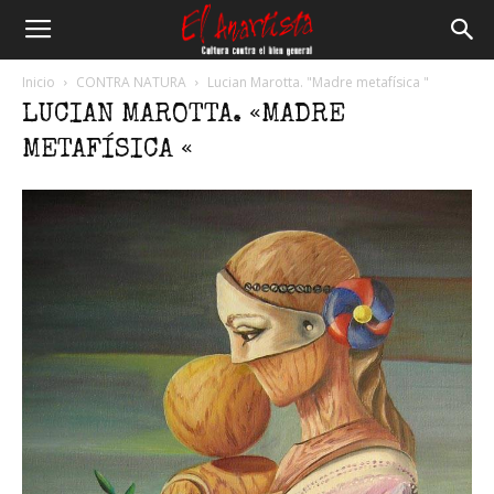
El
Inicio
CONTRA NATURA
Lucian Marotta. "Madre metafísica "
LUCIAN MAROTTA. «MADRE
Anartista
METAFÍSICA «