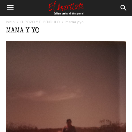
El
Inicio
EL POZO Y EL PENDULO
mama y yo
MAMA Y YO
Anartista