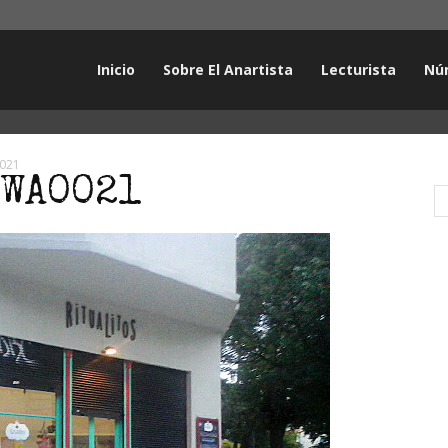
Inicio
Sobre El Anartista
Lecturista
Nú
021
WA0021