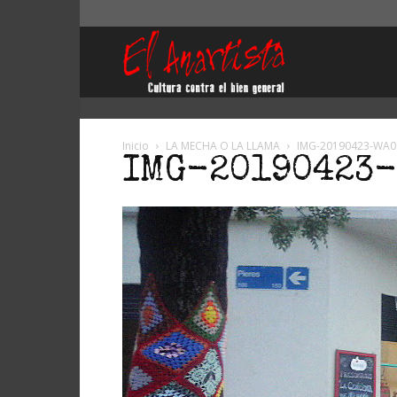
El
Anartista
Inicio
LA MECHA O LA LLAMA
IMG-20190423-WA0
IMG-20190423-