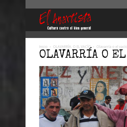
El
Anartista
Inicio
OLAVARRÍA. O EL VACÍO
Olavarría o el vací
OLAVARRÍA O EL