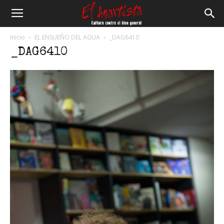
El
Inicio
EL ENSUEÑO DEL AGUA
_DAG6410
_DAG6410
Anartista