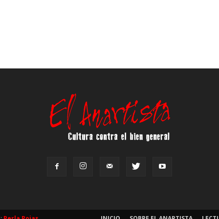
b:
Perla Rojas
INICIO
SOBRE EL ANARTISTA
LECT