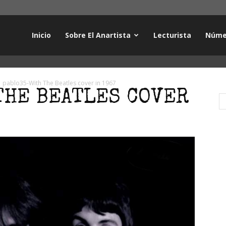
Inicio
Sobre El Anartista
Lecturista
Núme
pablo35-With The Beatles cover in 1967
THE BEATLES COVER