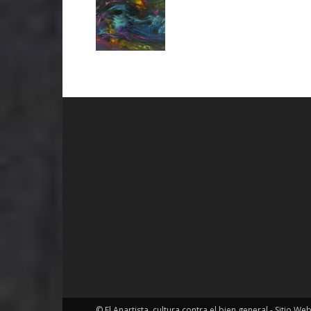
© El Anartista, cultura contra el bien general - Sitio We