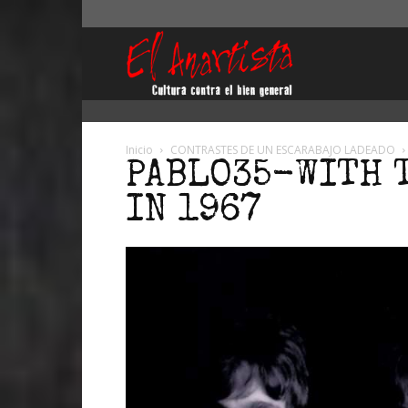
El
Anartista
Inicio
CONTRASTES DE UN ESCARABAJO LADEADO
PABLO35-WITH 
IN 1967