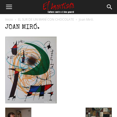
El
Inicio
EL SUR DE UN MANÍ CON CHOCOLATE
Joan Miró.
JOAN MIRÓ.
Anartista