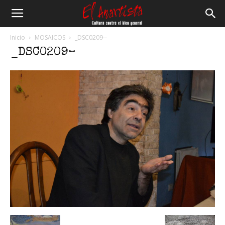
El
Inicio
MOSAICOS
_DSC0209--
_DSC0209–
Anartista