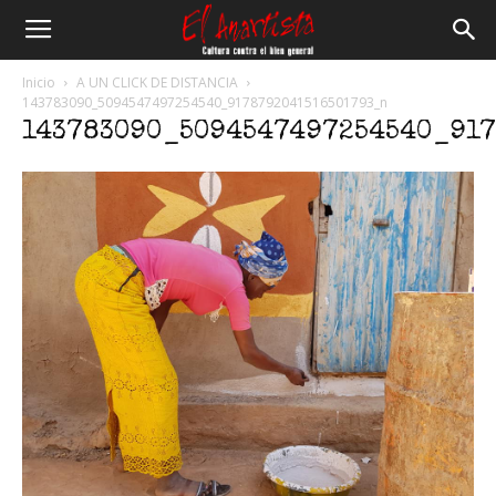
El
Inicio
A UN CLICK DE DISTANCIA
143783090_5094547497254540_9178792041516501793_n
143783090_5094547497254540_917
Anartista