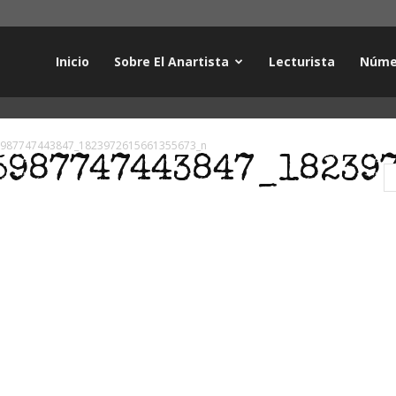
Inicio
Sobre El Anartista
Lecturista
Núme
5987747443847_1823972615661355673_n
5987747443847_18239