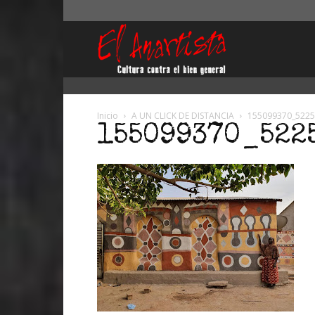
El
Anartista
Inicio
A UN CLICK DE DISTANCIA
155099370_522
155099370_522