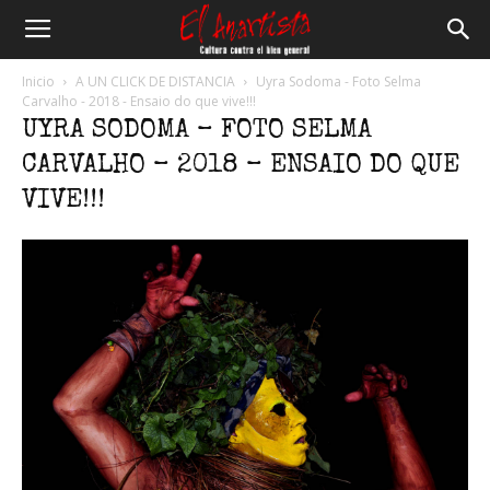
El
Inicio
A UN CLICK DE DISTANCIA
Uyra Sodoma - Foto Selma
Carvalho - 2018 - Ensaio do que vive!!!
UYRA SODOMA – FOTO SELMA
Anartista
CARVALHO – 2018 – ENSAIO DO QUE
VIVE!!!