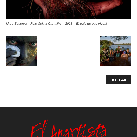
Uyra Sodoma – Foto Selma Carvalho – 2018 – Ensaio do que vive!!!