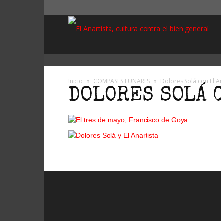
El
Anar
Inicio
COMPASES LUNARES
Dolores Solá con El An
DOLORES SOLÁ C