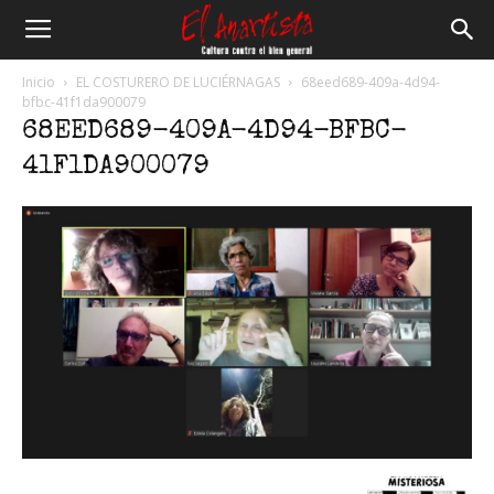
El
Inicio
EL COSTURERO DE LUCIÉRNAGAS
68eed689-409a-4d94-
bfbc-41f1da900079
68EED689-409A-4D94-BFBC-
Anartista
41F1DA900079