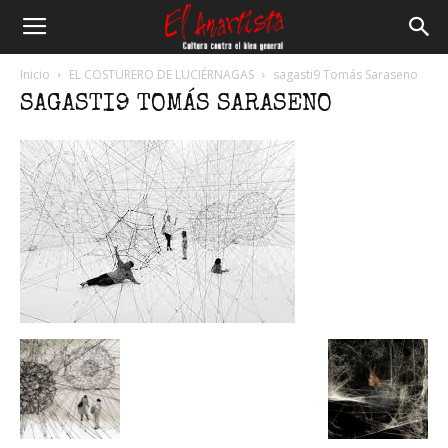
El
Inicio
EL COSTURERO DE LUCIÉRNAGAS
sagasti9 Tomás Saraseno
SAGASTI9 TOMÁS SARASENO
Anartista