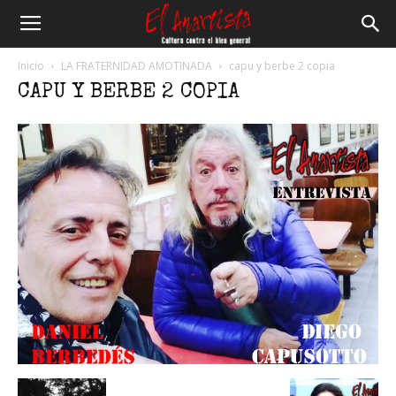
El
Inicio
LA FRATERNIDAD AMOTINADA
capu y berbe 2 copia
CAPU Y BERBE 2 COPIA
Anartista