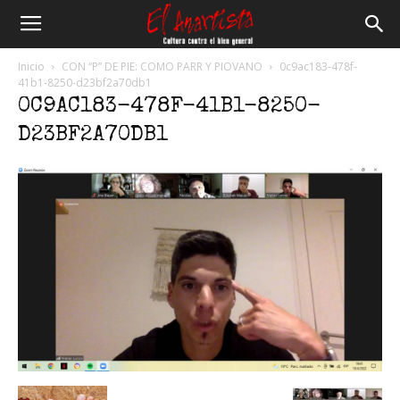
El
Inicio
CON “P” DE PIE: COMO PARR Y PIOVANO
0c9ac183-478f-
41b1-8250-d23bf2a70db1
0C9AC183-478F-41B1-8250-
Anartista
D23BF2A70DB1