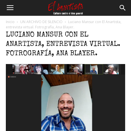
El
Inicio
UN ARCHIVO DE SILENCIO
Luciano Mansur con El Anartista,
entrevista virtual. Fotrografía, Ana Blayer.
LUCIANO MANSUR CON EL
Anartista
ANARTISTA, ENTREVISTA VIRTUAL.
FOTROGRAFÍA, ANA BLAYER.