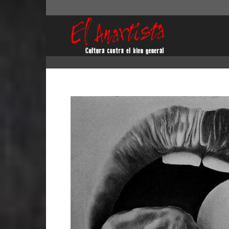
El
Anartista