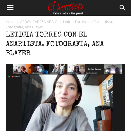
El
Inicio
ÁRBOL CABEZA ABAJO
Leticia Torres con El Anartista.
Fotografía, Ana Blayer
LETICIA TORRES CON EL
Anartista
ANARTISTA. FOTOGRAFÍA, ANA
BLAYER