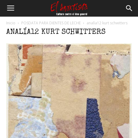
El
Inicio
POSDATA PARA DIENTES DE LECHE
analía12 kurt schwitters
ANALÍA12 KURT SCHWITTERS
Anartista