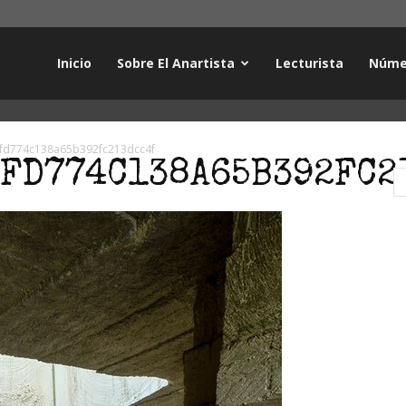
Inicio
Sobre El Anartista
Lecturista
Núme
fd774c138a65b392fc213dcc4f
FD774C138A65B392FC2