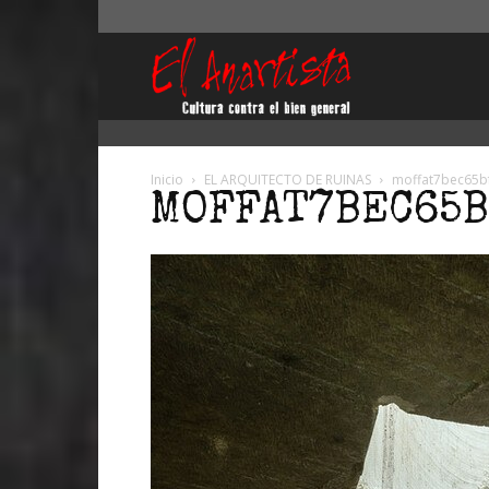
El
Anartista
Inicio
EL ARQUITECTO DE RUINAS
moffat7bec65b
MOFFAT7BEC65B