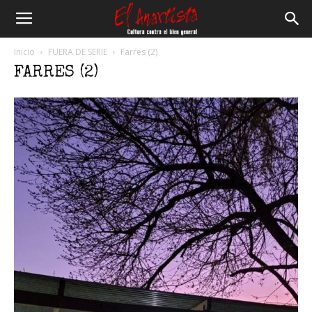
El
Inicio
FUERA DE SERIE
Farres (2)
FARRES (2)
Anartista