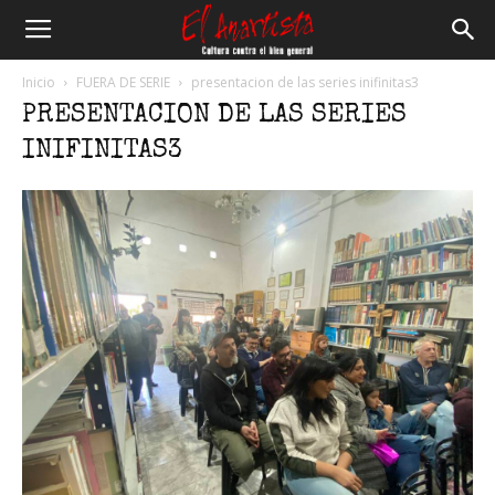
El
Inicio
FUERA DE SERIE
presentacion de las series inifinitas3
PRESENTACION DE LAS SERIES
Anartista
INIFINITAS3