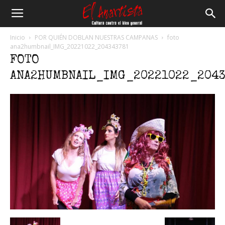
El
Inicio
POR QUIÉN DOBLAN NUESTRAS CAMPANAS
foto
ana2humbnail_IMG_20221022_204343781
FOTO
Anartista
ANA2HUMBNAIL_IMG_20221022_204