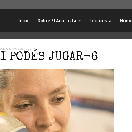
Inicio
Sobre El Anartista
Lecturista
Núme
cide si podés jugar-6
I PODÉS JUGAR-6