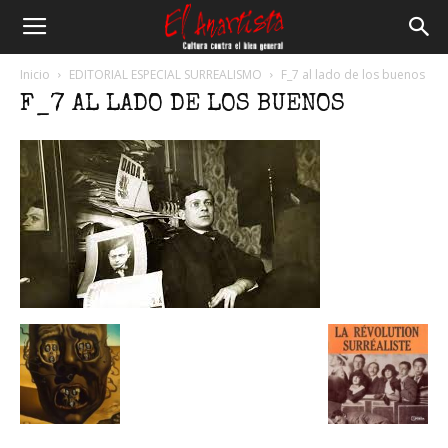
El
Inicio
EDITORIAL ESPECIAL SURREALISMO
F_7 al lado de los buenos
F_7 AL LADO DE LOS BUENOS
Anartista