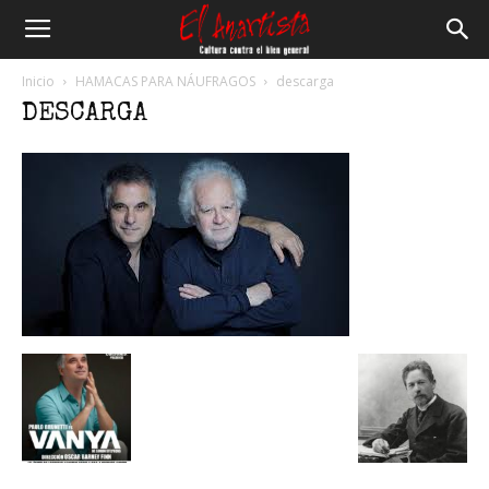
El
Inicio
HAMACAS PARA NÁUFRAGOS
descarga
DESCARGA
Anartista