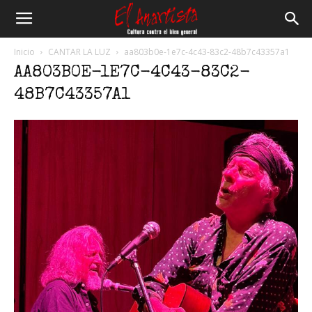
El
Inicio
CANTAR LA LUZ
aa803b0e-1e7c-4c43-83c2-48b7c43357a1
AA803B0E-1E7C-4C43-83C2-
Anartista
48B7C43357A1