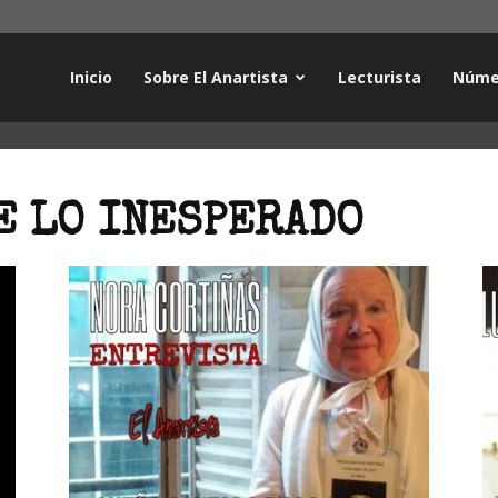
Inicio
Sobre El Anartista
Lecturista
Núme
E LO INESPERADO