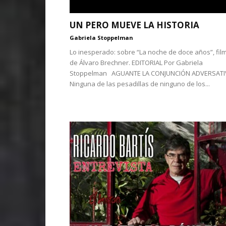
UN PERO MUEVE LA HISTORIA
Gabriela Stoppelman
Lo inesperado: sobre “La noche de doce años”, fil
de Álvaro Brechner. EDITORIAL Por Gabriela
Stoppelman AGUANTE LA CONJUNCIÓN ADVERSATI
Ninguna de las pesadillas de ninguno de los...