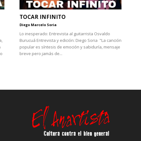
TOCAR INFINITO
Diego Marcelo Soria
Lo inesperado: Entrevista al guitarrista Osvaldo
a,
Burucuá Entrevista y edición: Diego Soria "La canción
an
popular es síntesis de emoción y sabiduría, mensaje
o
breve pero jamás de...