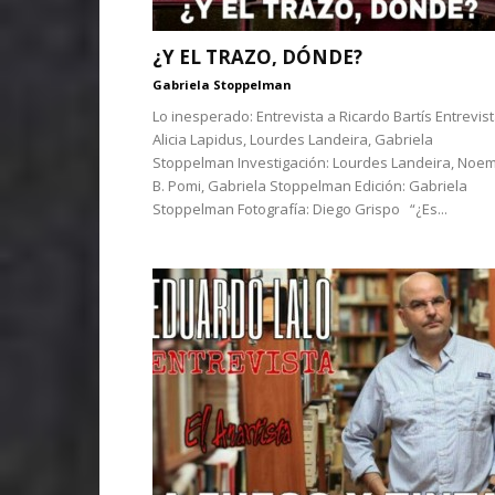
¿Y EL TRAZO, DÓNDE?
Gabriela Stoppelman
Lo inesperado: Entrevista a Ricardo Bartís Entrevist
Alicia Lapidus, Lourdes Landeira, Gabriela
Stoppelman Investigación: Lourdes Landeira, Noem
B. Pomi, Gabriela Stoppelman Edición: Gabriela
Stoppelman Fotografía: Diego Grispo “¿Es...