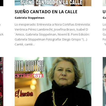
SUEÑO CANTADO EN LA CALLE
U
Gabriela Stoppelman
Ga
m
Lo inesperado: Entrevista a Nora Cortiñas Entrevista:
Lo
Verónica Pérez Lambrecht, Josefina Bravo, Isabel D
En
VA
´Amico, Gabriela Stoppelman, Noemí B. Pomi Edición:
Ga
Gabriela Stoppelman Fotografía: Diego Grispo “(…)
Fo
Canté, canté...
“H