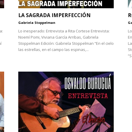
LA SAGRADA IMPERFECCIÓN
R
Gabriela Stoppelman
Ga
a:
Lo inesperado: Entrevista a Rita Cortese Entrevista:
Lo
Noemí Pomi, Viviana García Arribas, Gabriela
En
í
Stoppelman Edición: Gabriela Stoppelman “En el cielo
La
las estrellas, en el campo las espinas,...
S
“S