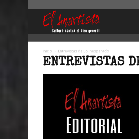
El
Anartista
Inicio
Entrevistas de Lo inesperado
ENTREVISTAS D