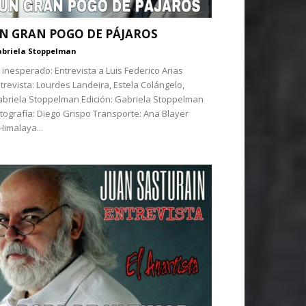
N GRAN POGO DE PÁJAROS
briela Stoppelman
 inesperado: Entrevista a Luis Federico Arias
trevista: Lourdes Landeira, Estela Colángelo,
briela Stoppelman Edición: Gabriela Stoppelman
tografía: Diego Grispo Transporte: Ana Blayer
imalaya...