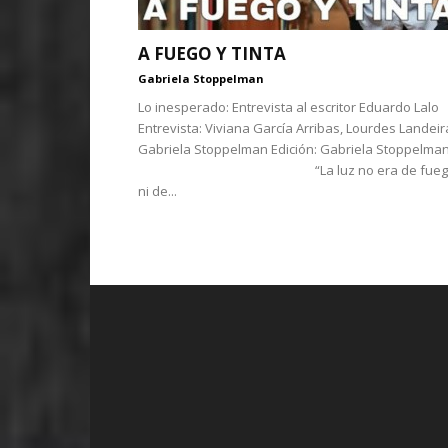
A FUEGO Y TINTA
Gabriela Stoppelman
Lo inesperado: Entrevista al escritor Eduardo Lalo
Entrevista: Viviana García Arribas, Lourdes Landeir
Gabriela Stoppelman Edición: Gabriela Stoppelm
“La luz no era de fueg
ni de...