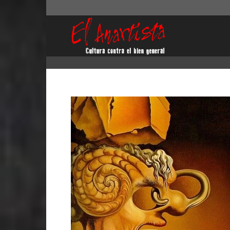
El
Anartista