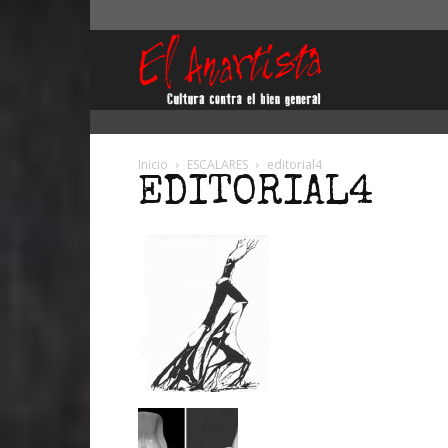
El
Anartista
Inicio
ESCALARES
editorial4
EDITORIAL4