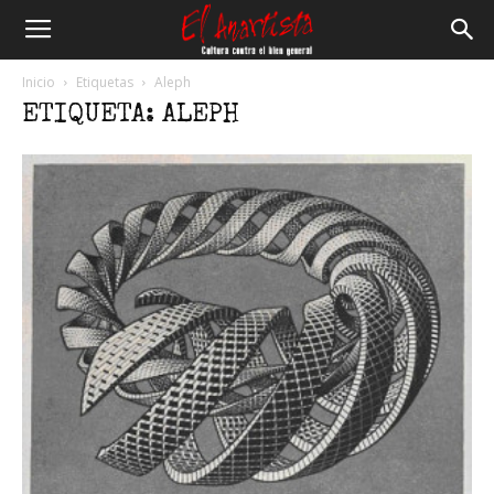
El
Inicio
Etiquetas
Aleph
ETIQUETA: ALEPH
Anartista