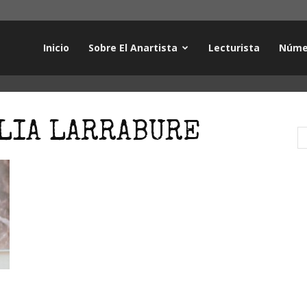
Inicio
Sobre El Anartista
Lecturista
Núme
ILIA LARRABURE