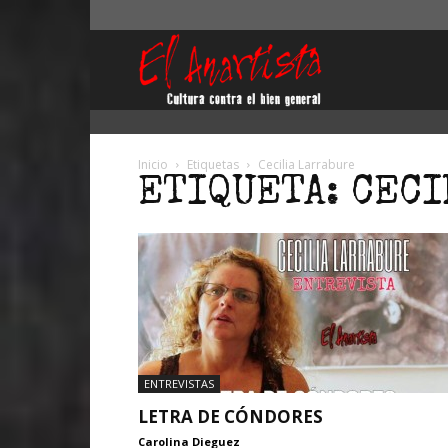
El
Anartista
Inicio
Etiquetas
Cecilia Larrabure
ETIQUETA: CEC
ENTREVISTAS
LETRA DE CÓNDORES
Carolina Dieguez