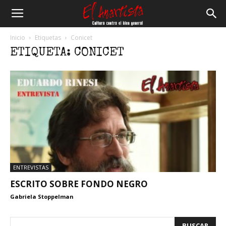
El
Inicio
Etiquetas
Conicet
ETIQUETA: CONICET
Anartista
ENTREVISTAS
ESCRITO SOBRE FONDO NEGRO
Gabriela Stoppelman