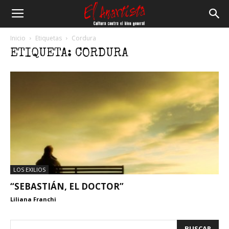
El
Inicio
Etiquetas
Cordura
ETIQUETA: CORDURA
Anartista
LOS EXILIOS
“SEBASTIÁN, EL DOCTOR”
Liliana Franchi