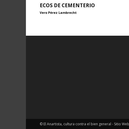
ECOS DE CEMENTERIO
Vero Pérez Lambrecht
© El Anartista, cultura contra el bien general - Sitio We