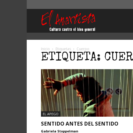
El
Anartista
Inicio
Etiquetas
Cuerpo
ETIQUETA: CUE
EL APEGO
SENTIDO ANTES DEL SENTIDO
Gabriela Stoppelman