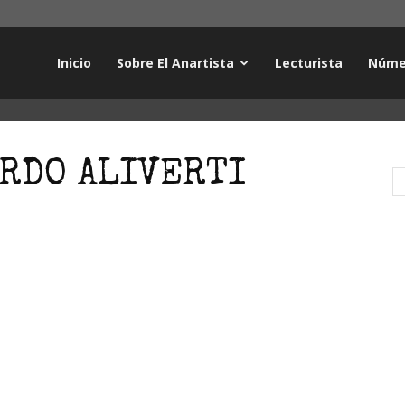
Inicio
Sobre El Anartista
Lecturista
Núme
ARDO ALIVERTI