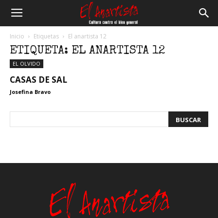
El
Inicio
Etiquetas
El anartista 12
ETIQUETA: EL ANARTISTA 12
Anartista
EL OLVIDO
CASAS DE SAL
Josefina Bravo