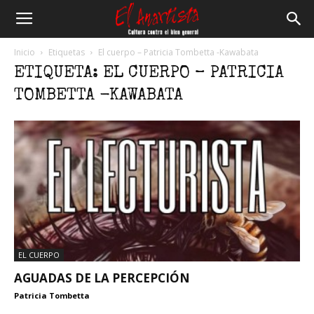
El
Inicio
Etiquetas
El cuerpo – Patricia Tombetta -Kawabata
ETIQUETA: EL CUERPO – PATRICIA
Anartista
TOMBETTA -KAWABATA
EL CUERPO
AGUADAS DE LA PERCEPCIÓN
Patricia Tombetta