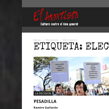
El
Anartista
Inicio
Etiquetas
Elecciones
ETIQUETA: ELE
LA DECISIÓN
PESADILLA
Ramiro Gallardo