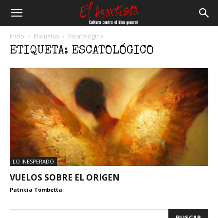
El
Inicio
Etiquetas
Escatológico
ETIQUETA: ESCATOLÓGICO
Anartista
LO INESPERADO
VUELOS SOBRE EL ORIGEN
Patricia Tombetta