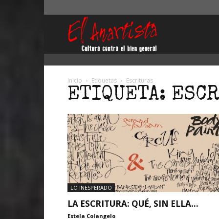
El
Anartista
Inicio
Etiquetas
Escrituras
ETIQUETA: ESC
LO INESPERADO
LA ESCRITURA: QUÉ, SIN ELLA…
Estela Colangelo