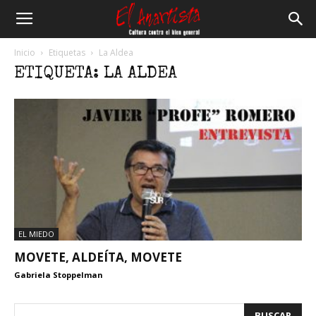
El
Inicio
Etiquetas
La Aldea
ETIQUETA: LA ALDEA
Anartista
EL MIEDO
MOVETE, ALDEÍTA, MOVETE
Gabriela Stoppelman