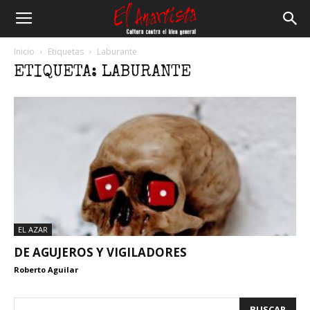
El
Inicio
Etiquetas
Laburante
ETIQUETA: LABURANTE
Anartista
EL AZAR
DE AGUJEROS Y VIGILADORES
Roberto Aguilar