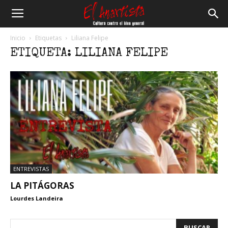
El
Inicio
Etiquetas
Liliana Felipe
ETIQUETA: LILIANA FELIPE
Anartista
ENTREVISTAS
LA PITÁGORAS
Lourdes Landeira