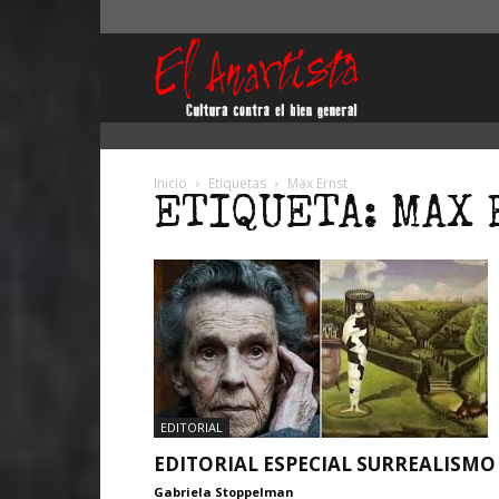
El
Anartista
Inicio
Etiquetas
Max Ernst
ETIQUETA: MAX
EDITORIAL
EDITORIAL ESPECIAL SURREALISMO
Gabriela Stoppelman