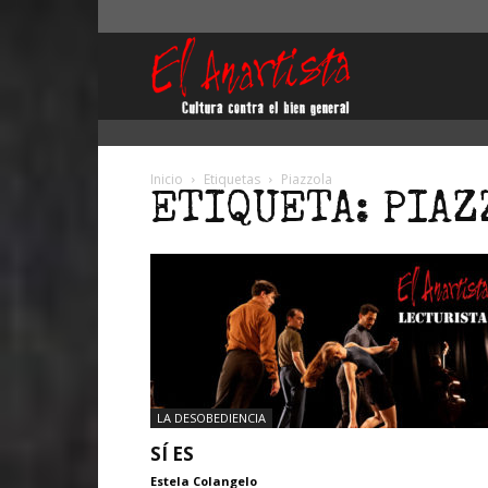
El
Anartista
Inicio
Etiquetas
Piazzola
ETIQUETA: PIAZ
LA DESOBEDIENCIA
SÍ ES
Estela Colangelo