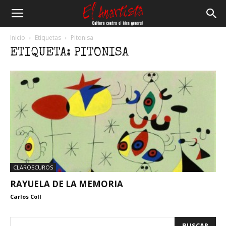
El
Inicio
Etiquetas
Pitonisa
ETIQUETA: PITONISA
Anartista
CLAROSCUROS
RAYUELA DE LA MEMORIA
Carlos Coll