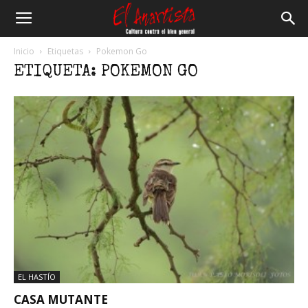
El
Inicio
Etiquetas
Pokemon Go
ETIQUETA: POKEMON GO
Anartista
EL HASTÍO
CASA MUTANTE